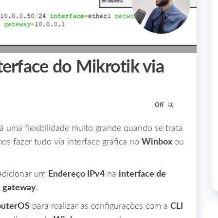
terface do Mikrotik via
Off
 uma flexibilidade muito grande quando se trata
s fazer tudo via interface gráfica no
Winbox
ou
 adicionar um
Endereço IPv4
na
interface de
o
gateway
.
outerOS
para realizar as configurações com a
CLI