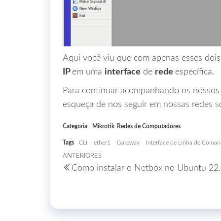
Aqui você viu que com apenas esses dois 
IP
em uma
interface
de
rede
específica.
Para continuar acompanhando os nossos c
esqueça de nos seguir em nossas redes so
Categoria
Mikrotik
Redes de Computadores
Tags
CLI
ether1
Gateway
Interface de Linha de Coma
Navegação
ANTERIORES
Post
Como instalar o Netbox no Ubuntu 22
anterior
de
Post