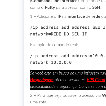
(
Command Line Interface
), você pode fa
como o
Putty
para acessar com o
SSH
.
1 – Adicione o
IP
na
interface
de
rede
qu
/ip address add address=SEU I
network=REDE DO SEU IP
Exemplo de comando real:
/ip address add address=10.0.
network=10.0.0.0
Se você está em busca de uma infraestrutur
Hospedagem
oferece servidores
VPS Cloud
disponibilidade e segurança. Converse com 
2 – Para que seja possível o acesso via
W
uma rota.