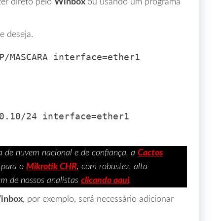
zer direto pelo
Winbox
ou usando um programa
e deseja.
P/MASCARA interface=ether1 
0.10/24 interface=ether1 
a de nuvem nacional e de confiança, a
Cactos
para o
Mikrotik CHR
, com robustez, alta
um de nossos analistas
clicando aqui
.
inbox
, por exemplo, será necessário adicionar