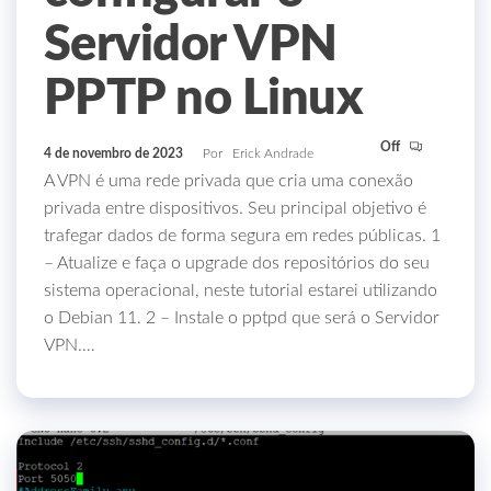
Servidor VPN
PPTP no Linux
Off
4 de novembro de 2023
Por
Erick Andrade
A VPN é uma rede privada que cria uma conexão
privada entre dispositivos. Seu principal objetivo é
trafegar dados de forma segura em redes públicas. 1
– Atualize e faça o upgrade dos repositórios do seu
sistema operacional, neste tutorial estarei utilizando
o Debian 11. 2 – Instale o pptpd que será o Servidor
VPN.…