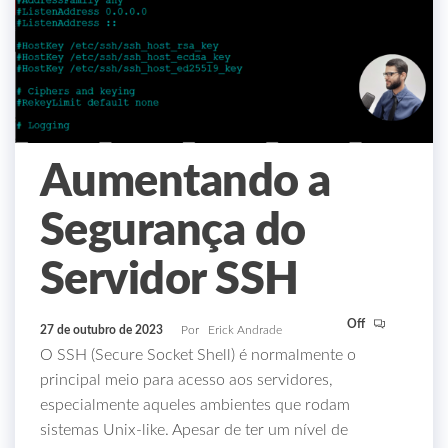
Aumentando a
Segurança do
Servidor SSH
Off
27 de outubro de 2023
Por
Erick Andrade
O SSH (Secure Socket Shell) é normalmente o
principal meio para acesso aos servidores,
especialmente aqueles ambientes que rodam
sistemas Unix-like. Apesar de ter um nível de