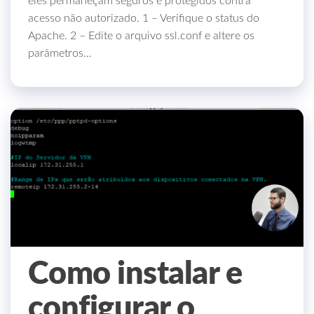
eles permaneçam seguros e protegidos contra
acesso não autorizado. 1 – Verifique o status do
Apache. 2 – Edite o arquivo ssl.conf e altere os
parâmetros…
Como instalar e
configurar o