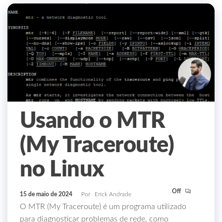
Usando o MTR
(My Traceroute)
no Linux
Off
15 de maio de 2024
Por
Erick Andrade
O MTR (My Traceroute) é um programa utilizado
para diagnosticar problemas de rede, como