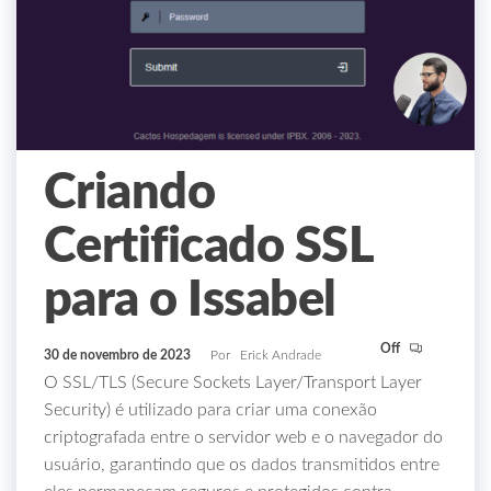
Criando
Certificado SSL
para o Issabel
Off
30 de novembro de 2023
Por
Erick Andrade
O SSL/TLS (Secure Sockets Layer/Transport Layer
Security) é utilizado para criar uma conexão
criptografada entre o servidor web e o navegador do
usuário, garantindo que os dados transmitidos entre