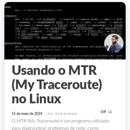
Usando o MTR
(My Traceroute)
no Linux
Off
15 de maio de 2024
Por
Erick Andrade
O MTR (My Traceroute) é um programa utilizado
para diagnosticar problemas de rede, como