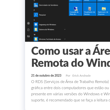
Como usar a Áre
Remota do Win
21 de outubro de 2023
Por
Erick Andrade
O RDS (Serviços de Área de Trabalho Remota) 
gráfica entre dois computadores que estão o
presente em várias versões do Windows e Win
suporte, é recomendado que se faça a leitura