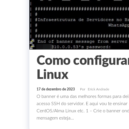
Como configura
Linux
17 de dezembro de 2023
Por
Erick Andrade
O banner é uma das melhores formas para dei
acesso SSH do servidor. E aqui vou te ensina
CentOS/Alma Linux etc. 1 – Crie o banner ond
mensagem esteja…