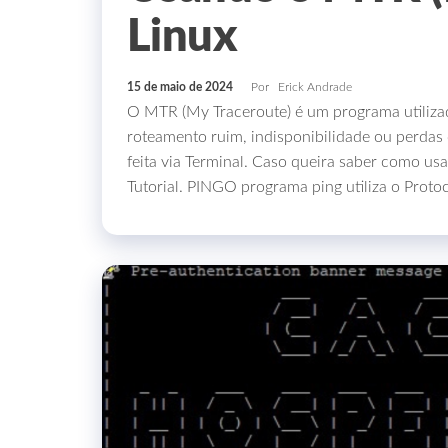
Linux
15 de maio de 2024
Por
Erick Andrade
O MTR (My Traceroute) é um programa utiliza
roteamento ruim, indisponibilidade ou perdas
feita via Terminal. Caso queira saber como u
Tutorial. PINGO programa ping utiliza o Prot