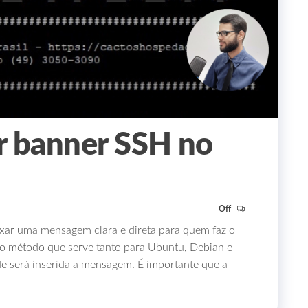
r banner SSH no
Off
xar uma mensagem clara e direta para quem faz o
r o método que serve tanto para Ubuntu, Debian e
e será inserida a mensagem. É importante que a