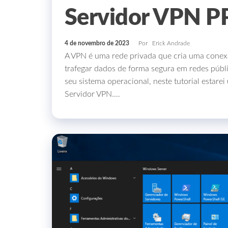
Servidor VPN P
4 de novembro de 2023
Por
Erick Andrade
A VPN é uma rede privada que cria uma conexão
trafegar dados de forma segura em redes públic
seu sistema operacional, neste tutorial estarei
Servidor VPN.…