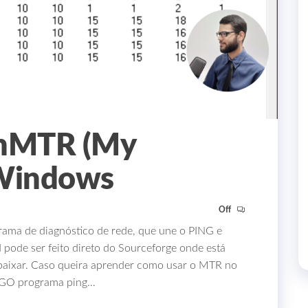
inMTR (My
 Windows
Off
a de diagnóstico de rede, que une o PING e
de ser feito direto do Sourceforge onde está
a baixar. Caso queira aprender como usar o MTR no
PINGO programa ping…