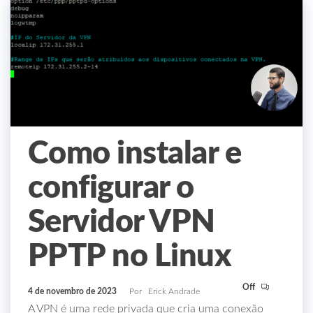
Como instalar e
configurar o
Servidor VPN
PPTP no Linux
Off
4 de novembro de 2023
Por
Erick Andrade
A VPN é uma rede privada que cria uma conexão