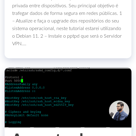
privada entre dispositivos. Seu principal objetivo é
trafegar dados de forma segura em redes públicas. 1
– Atualize e faça o upgrade dos repositórios do seu
sistema operacional, neste tutorial estarei utilizando
o Debian 11. 2 – Instale o pptpd que será o Servidor
VPN.…