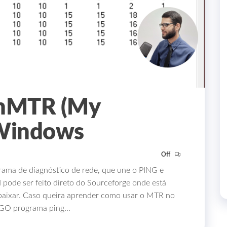
inMTR (My
 Windows
Off
a de diagnóstico de rede, que une o PING e
de ser feito direto do Sourceforge onde está
a baixar. Caso queira aprender como usar o MTR no
PINGO programa ping…