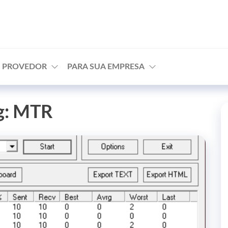
agem
U PROVEDOR
PARA SUA EMPRESA
g:
MTR