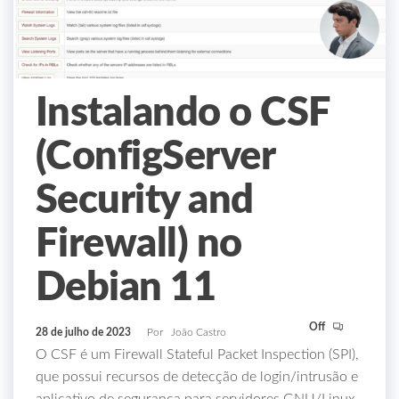
Instalando o CSF
(ConfigServer
Security and
Firewall) no
Debian 11
Off
28 de julho de 2023
Por
João Castro
O CSF é um Firewall Stateful Packet Inspection (SPI),
que possui recursos de detecção de login/intrusão e