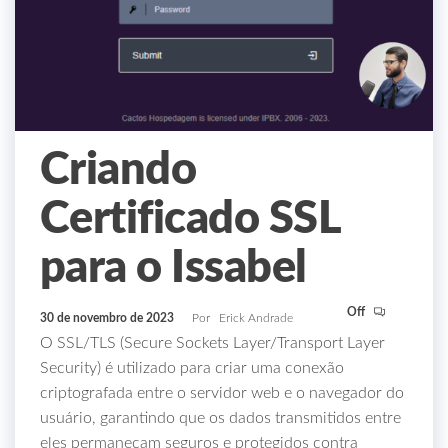
Criando
Certificado SSL
para o Issabel
Off
30 de novembro de 2023
Por
Erick Andrade
O SSL/TLS (Secure Sockets Layer/Transport Layer
Security) é utilizado para criar uma conexão
criptografada entre o servidor web e o navegador do
usuário, garantindo que os dados transmitidos entre
eles permaneçam seguros e protegidos contra